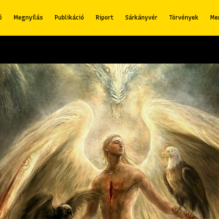
ó
Megnyílás
Publikáció
Riport
Sárkányvér
Törvények
Me