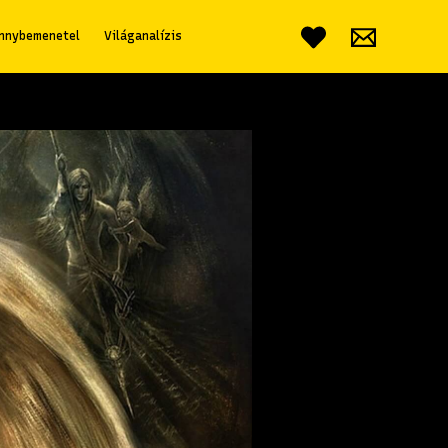
nnybemenetel
Világanalízis