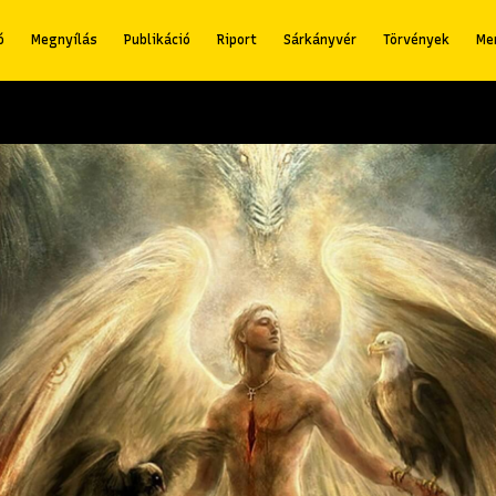
ó
Megnyílás
Publikáció
Riport
Sárkányvér
Törvények
Me