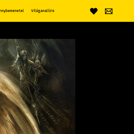
nnybemenetel
Világanalízis