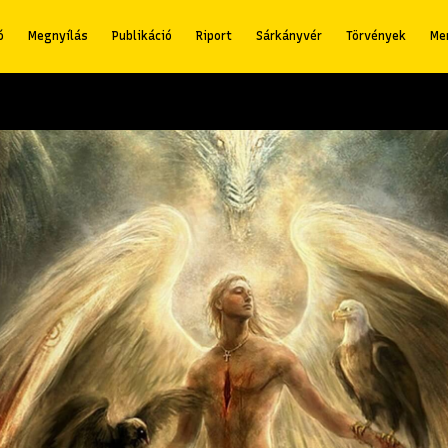
ó
Megnyílás
Publikáció
Riport
Sárkányvér
Törvények
Me