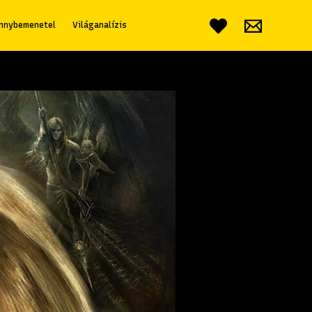
nnybemenetel
Világanalízis