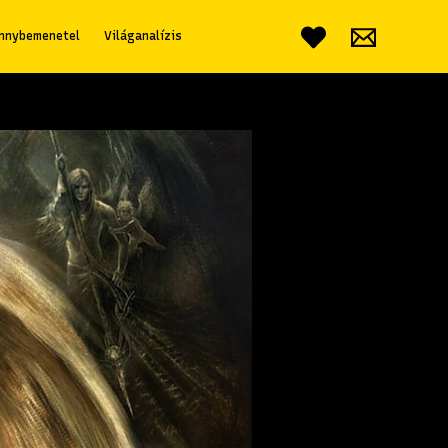
nnybemenetel
Világanalízis