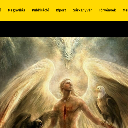
ó
Megnyílás
Publikáció
Riport
Sárkányvér
Törvények
Me